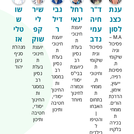
ענת
ד"ר
רחל
גבי
שיר
שו
כצנ
חיה
ינאי
דיל
לי
ש
לסון
עמי
יועצת
ר
קפ
טלי
חינוכי
M.A –
נדב
יועצת
שוק
אז
ת
פסיכול
חינוכי
פסיכול
בעלת
יועצת
מנהלת
וגיה
ת
וגית
נסיון
חינוכי
סניף
שיקומי
בעלת
שיקומי
רב
ת
ניצן
ת.
נסיון
ת
כיועצת
בעלת
יהוד
פסיכות
רב
וחינוכי
בבי"ס
נסיון
רפיה,
במסגר
ת,
יסודי
רב
ייעוץ,
ות
מומחי
וכמורה
במסגר
אימון,
החינוך
ת
לחינוך
ות
הדרכת
יסודי,
בתחום
מיוחד
החינוך
הורים.
חטיבה
האבחו
יסודי,
מומחי
ותיכון
ן
חטיבה
ת
והטיפו
ותיכון
בכירה
ל
בלקויו
בילדים