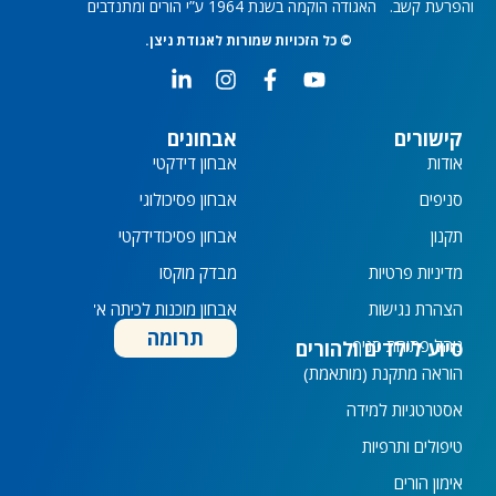
רעת קשב. האגודה הוקמה בשנת 1964 ע”י הורים ומתנדבים
© כל הזכויות שמורות לאגודת ניצן.
L
I
F
Y
i
n
a
o
n
s
c
u
k
t
e
t
קישורים
אבחונים
e
a
b
u
אודות
אבחון דידקטי
d
g
o
b
i
r
o
e
סניפים
אבחון פסיכולוגי
n
a
k
תקנון
אבחון פסיכודידקטי
-
m
-
i
f
מדיניות פרטיות
מבדק מוקסו
n
הצהרת נגישות
אבחון מוכנות לכיתה א'
תרומה
נוהל פתיחת סניף
סיוע לילדים ולהורים
הוראה מתקנת (מותאמת)
אסטרטגיות למידה
טיפולים ותרפיות
אימון הורים