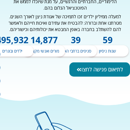
הלימודיים, החברתיים והרגשיים, על מנת שיוכלו לממש את
הפוטנציאל הגלום בהם.
למעלה ממיליון ילדים זכו לתמיכה של אגודת ניצן לאורך השנים.
טרתנו אחת וברורה: להבטיח את עתידם ואיכות חייהם ולאפשר
להם להשתלב בחברה באופן המבטא את יכולותיהם וכישוריהם.
500,000
15,000
40
60
am
k-
n-
be
שנות ניסיון
סניפים ברחבי הארץ
מורים ואנשי מקצוע
ילדים ובוגרים
in
f
תיאום פגישה לחצו