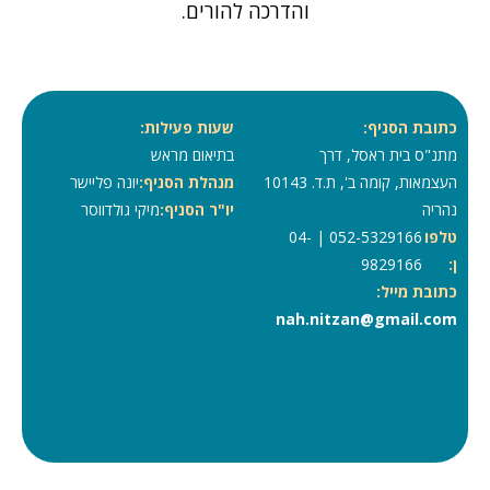
והדרכה להורים.
כתובת הסניף:
שעות פעילות:
מתנ"ס בית ראסל, דרך
בתיאום מראש
העצמאות, קומה ב', ת.ד. 10143
מנהלת הסניף:
יונה פליישר
נהריה
יו"ר הסניף:
מיקי גולדווסר
טלפו
052-5329166 | 04-
ן:
9829166
כתובת מייל:
nah.nitzan@gmail.com