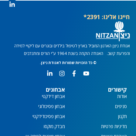
o
C
n
o
s
חייגו אלינו: 2391*
n
e
s
n
e
t
n
t
אגודת ניצן הארגון המוביל בארץ לטיפול בילדים ובוגרים עם ליקויי למידה
והפרעת קשב. האגודה הוקמה בשנת 1964 ע”י הורים ומתנדבים
© כל הזכויות שמורות לאגודת ניצן.
L
I
F
Y
i
n
a
o
n
s
c
u
k
t
e
t
קישורים
אבחונים
e
a
b
u
אודות
אבחון דידקטי
d
g
o
b
i
r
o
e
סניפים
אבחון פסיכולוגי
n
a
k
תקנון
אבחון פסיכודידקטי
-
m
-
i
f
מדיניות פרטיות
מבדק מוקסו
n