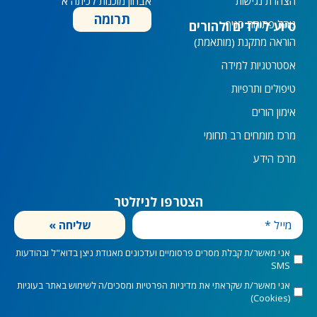
הצהרת נגישות
אבחון מוכנות לכיתה א'
תרומה
נוהל פתיחת סניף
סיוע לילדים ולהורים
הוראה מתקנת (מותאמת)
אסטרטגיות למידה
טיפולים ותרפיות
אימון הורים
מרכז מומחים רב תחומי
מרכז הידע
הצטרפו לניזלטר
מייל
שליחה »
marketingConsent
אני מאשר/ת קבלת מסרים פרסומיים ועדכונים מאגודת ניצן בדוא"ל ובהודעות
SMS
privacyConsent
אני מאשר/ת שקראתי את
מדיניות הפרטיות
ומסכים/ה לשימוש באתר בעוגיות
(Cookies)