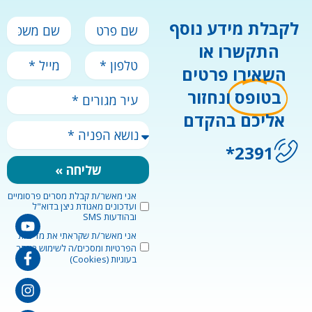
ש
ש
לקבלת מידע נוסף
ם
ם
התקשרו או
פ
מ
ט
מ
ר
ש
השאירו פרטים
ל
י
ט
פ
פ
י
י
ח
בטופס
ונחזור
ע
ו
ל
ה
י
ן
אליכם בהקדם
ר
נ
מ
ו
ג
2391*
ש
ו
א
ר
שליחה »
ה
י
פ
ם
אני מאשר/ת קבלת מסרים פרסומיים
m
נ
*
ועדכונים מאגודת ניצן בדוא"ל
a
gram
ook-
edin-
tube
י
ובהודעות SMS
r
in
f
ה
k
p
אני מאשר/ת שקראתי את
מדיניות
*
e
r
הפרטיות
ומסכים/ה לשימוש באתר
t
בעוגיות (Cookies)
i
i
v
n
a
g
c
C
y