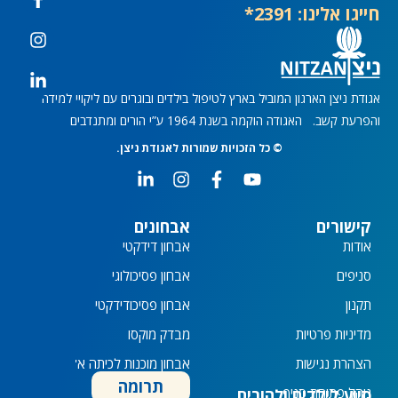
חייגו אלינו: 2391*
אגודת ניצן הארגון המוביל בארץ לטיפול בילדים ובוגרים עם ליקויי למידה
והפרעת קשב. האגודה הוקמה בשנת 1964 ע”י הורים ומתנדבים
© כל הזכויות שמורות לאגודת ניצן.
L
I
F
Y
i
n
a
o
n
s
c
u
k
t
e
t
קישורים
אבחונים
e
a
b
u
אודות
אבחון דידקטי
d
g
o
b
i
r
o
e
סניפים
אבחון פסיכולוגי
n
a
k
תקנון
אבחון פסיכודידקטי
-
m
-
i
f
מדיניות פרטיות
מבדק מוקסו
n
הצהרת נגישות
אבחון מוכנות לכיתה א'
תרומה
נוהל פתיחת סניף
סיוע לילדים ולהורים