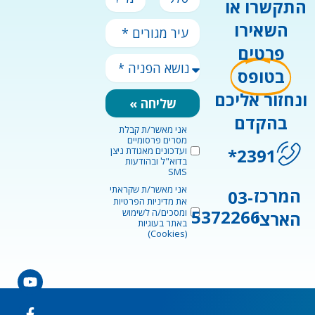
התקשרו או
השאירו
עיר
מגורים
פרטים
*
נושא
בטופס
הפניה
*
ונחזור אליכם
שליחה »
בהקדם
אני מאשר/ת קבלת
marketingConsent
מסרים פרסומיים
2391*
ועדכונים מאגודת ניצן
בדוא"ל ובהודעות
SMS
אני מאשר/ת שקראתי
privacyConsent
המרכז
03-
את
מדיניות הפרטיות
5372266
ומסכים/ה לשימוש
הארצי
באתר בעוגיות
(Cookies)
agram
book-
edin-
tube
in
f