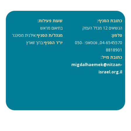
כתובת הסניף:
שעות פעילות:
הנשיאים 12 מגדל העמק
בתיאום מראש
טלפון:
מנהל/ת הסניף:
אילנית מסינגר
04-6545570, ווטסאפ: 050-
יו"ר הסניף:
ברוך זוארץ
8818901
כתובת מייל:
migdalhaemek@nitzan-
israel.org.il