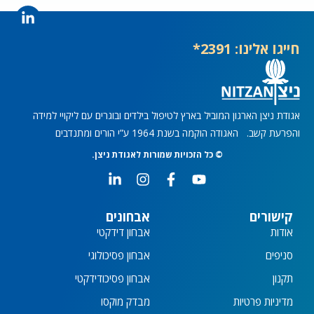
C
y
o
C
n
o
s
חייגו אלינו: 2391*
n
e
s
n
e
t
n
t
אגודת ניצן הארגון המוביל בארץ לטיפול בילדים ובוגרים עם ליקויי למידה
והפרעת קשב. האגודה הוקמה בשנת 1964 ע”י הורים ומתנדבים
© כל הזכויות שמורות לאגודת ניצן.
L
I
F
Y
i
n
a
o
n
s
c
u
k
t
e
t
קישורים
אבחונים
e
a
b
u
אודות
אבחון דידקטי
d
g
o
b
i
r
o
e
סניפים
אבחון פסיכולוגי
n
a
k
תקנון
אבחון פסיכודידקטי
-
m
-
i
f
מדיניות פרטיות
מבדק מוקסו
n