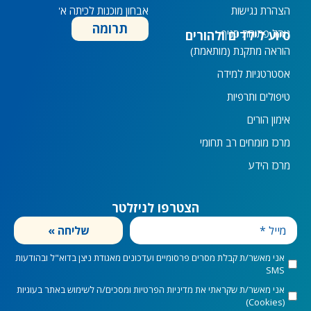
הצהרת נגישות
אבחון מוכנות לכיתה א'
תרומה
נוהל פתיחת סניף
סיוע לילדים ולהורים
הוראה מתקנת (מותאמת)
אסטרטגיות למידה
טיפולים ותרפיות
אימון הורים
מרכז מומחים רב תחומי
מרכז הידע
הצטרפו לניזלטר
מייל
שליחה »
marketingConsent
אני מאשר/ת קבלת מסרים פרסומיים ועדכונים מאגודת ניצן בדוא"ל ובהודעות
SMS
privacyConsent
אני מאשר/ת שקראתי את
מדיניות הפרטיות
ומסכים/ה לשימוש באתר בעוגיות
(Cookies)