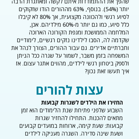
שהפך את ההתמודדות איתם לקשה ומאתגרת הרבה
יותר (54%). בנוסף, 63% מההורים הודו שזקוקים
לסיוע רגשי ולהכוונה מקצועית, אך 80% לא קיבלו
כלל סיוע, כמו גם יותר מ-60% מילדיהם. אכן,
המלחמה הממושכת ומגפת הקורונה הארוכה
שקדמה לה, הסבו לילדינו נזקים רגשיים, לימודיים
וחברתיים אדירים. גם עבור ההורים, הצורך לנהל את
המשפחה בזמן משבר, לשמור על שגרה ככל הניתן
ולספק ביטחון רגשי לילדים, מהווים אתגר עצום. אז
איך תעשו זאת נכון?
עצות להורים
החזירו את הילדים לשגרות קבועות
השבוע שלפני פתיחת שנת הלימודים הוא זמן
מתאים להכנות. התחילו להחזיר שגרות
קבועות: שעת קימה, ארוחות במועדים קבועים
ושעת שינה סדירה. השגרה מעניקה לילדים