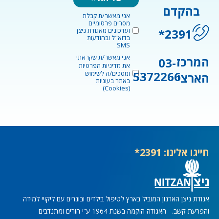
בהקדם
אני מאשר/ת קבלת
marketingConsent
מסרים פרסומיים
2391*
ועדכונים מאגודת ניצן
בדוא"ל ובהודעות
SMS
אני מאשר/ת שקראתי
privacyConsent
המרכז
03-
את
מדיניות הפרטיות
5372266
ומסכים/ה לשימוש
הארצי
באתר בעוגיות
(Cookies)
חייגו אלינו: 2391*
אגודת ניצן הארגון המוביל בארץ לטיפול בילדים ובוגרים עם ליקויי למידה
והפרעת קשב. האגודה הוקמה בשנת 1964 ע”י הורים ומתנדבים