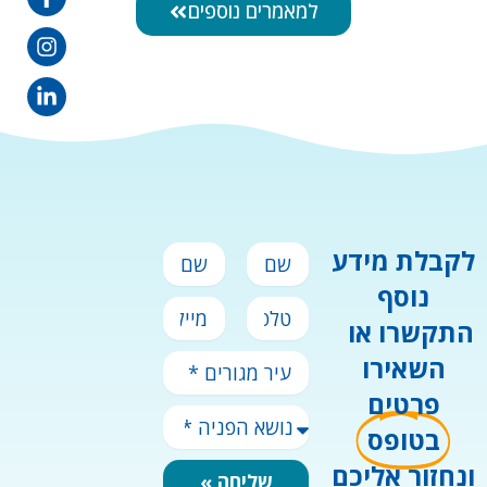
למאמרים נוספים
שם
שם
לקבלת מידע
פרטי
משפחה
נוסף
טלפון
מייל
התקשרו או
השאירו
עיר
מגורים
פרטים
*
נושא
בטופס
הפניה
*
ונחזור אליכם
שליחה »