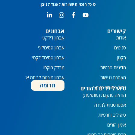
© כל הזכויות שמורות לאגודת ניצן.
L
I
F
Y
i
n
a
o
n
s
c
u
k
t
e
t
קישורים
אבחונים
e
a
b
u
אודות
אבחון דידקטי
d
g
o
b
i
r
o
e
סניפים
אבחון פסיכולוגי
n
a
k
תקנון
אבחון פסיכודידקטי
-
m
-
i
f
מדיניות פרטיות
מבדק מוקסו
n
הצהרת נגישות
אבחון מוכנות לכיתה א'
תרומה
נוהל פתיחת סניף
סיוע לילדים ולהורים
הוראה מתקנת (מותאמת)
אסטרטגיות למידה
טיפולים ותרפיות
אימון הורים
מרכז מומחים רב תחומי