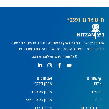
חייגו אלינו: 2391*
אגודת ניצן הארגון המוביל בארץ לטיפול בילדים ובוגרים עם ליקויי למידה
והפרעת קשב. האגודה הוקמה בשנת 1964 ע”י הורים ומתנדבים
© כל הזכויות שמורות לאגודת ניצן.
L
I
F
Y
i
n
a
o
n
s
c
u
k
t
e
t
קישורים
אבחונים
e
a
b
u
אודות
אבחון דידקטי
d
g
o
b
i
r
o
e
סניפים
אבחון פסיכולוגי
n
a
k
תקנון
אבחון פסיכודידקטי
-
m
-
i
f
מדיניות פרטיות
מבדק מוקסו