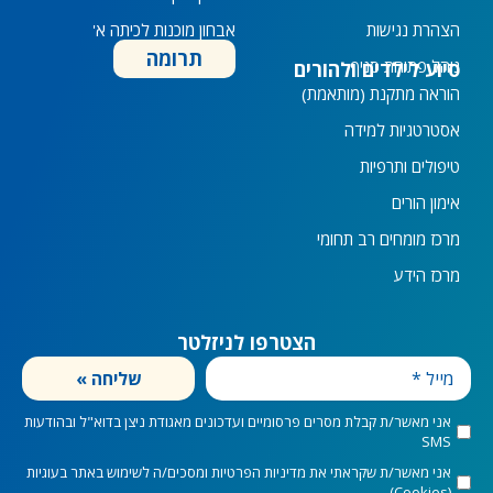
n
הצהרת נגישות
אבחון מוכנות לכיתה א'
תרומה
נוהל פתיחת סניף
סיוע לילדים ולהורים
הוראה מתקנת (מותאמת)
אסטרטגיות למידה
טיפולים ותרפיות
אימון הורים
מרכז מומחים רב תחומי
מרכז הידע
הצטרפו לניזלטר
מייל
שליחה »
marketingConsent
אני מאשר/ת קבלת מסרים פרסומיים ועדכונים מאגודת ניצן בדוא"ל ובהודעות
SMS
privacyConsent
אני מאשר/ת שקראתי את
מדיניות הפרטיות
ומסכים/ה לשימוש באתר בעוגיות
(Cookies)