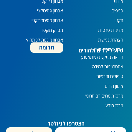
אודות
אבחון דידקטי
d
g
o
b
i
r
o
e
סניפים
אבחון פסיכולוגי
n
a
k
תקנון
אבחון פסיכודידקטי
-
m
-
i
f
מדיניות פרטיות
מבדק מוקסו
n
הצהרת נגישות
אבחון מוכנות לכיתה א'
תרומה
נוהל פתיחת סניף
סיוע לילדים ולהורים
הוראה מתקנת (מותאמת)
אסטרטגיות למידה
טיפולים ותרפיות
אימון הורים
מרכז מומחים רב תחומי
מרכז הידע
הצטרפו לניזלטר
מייל