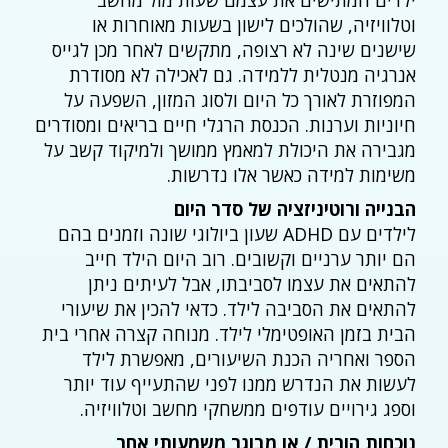
ילדים המתישים את עצמם שעות מול מחשב
וטלוויזיה, שהולכים לישון בשעות מאוחרות או
שישנים שינה לא רצופה, מתקשים לאחר מכן לגייס
אנרגיה מנטלית ללמידה. גם לאכילה לא מסודרת
המפוזרת לאורך כל היום ולסוג המזון, השפעה על
חיוניות וערנות. הכנסת הרגלי חיים בריאים ומסודרים
מגבירה את היכולת למאמץ ממושך ולמיקוד קשב על
משימות למידה כאשר אלו נדרשות.
הבנייה ורוטיניזציה של סדר היום
לילדים עם ADHD שעון ביולוגי שונה וזמנים בהם
הם יותר ערניים וקשובים. רוב היום הילד חייב
להתאים את עצמו לסביבתו, אבל לעיתים ניתן
להתאים את הסביבה לילד. כדאי להכין את שיעורי
הבית בזמן האופטימלי לילד. מנוחה קצרה אחרי בית
הספר ואחריה הכנת השיעורים, מאפשרת לילד
לעשות את הנדרש ממנו לפני שהתעייף עוד יותר
וספג גירויים עודפים ממשחקי מחשב וטלוויזיה.
נוכחות הורית / או מבוגר משמעותי אחר