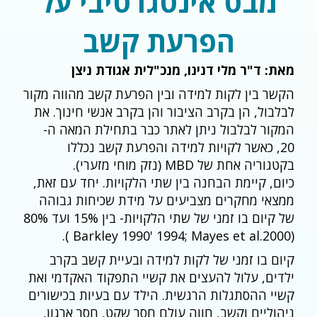
מבט אינטגרטיבי על
הפרעת קשב
מאת: ד"ר מלי דנינו, מנכ"לית אגודת ניצן
הקשר בין לקות למידה ובין הפרעת קשב מהווה מקור
לבלבול, הן בקרב הציבור והן בקרב אנשי חינוך. את
המקור לבלבול ניתן לאתר כבר בתחילת המאה ה-
20, כאשר לקויות למידה והפרעת קשב נכללו
בקטגוריה אחת של MBD (נזק מוחי מזערי).
כיום, קיימת הבחנה בין שתי הלקויות. יחד עם זאת,
ממצאי מחקרים מצביעים על מידת שכיחות גבוהה
של קיום בו זמני של שתי הלקויות- בין 15% ועד 80%
(Barkley 1990' 1994; Mayes et al.2000 ).
קיום בו זמני של לקות למידה ובעיית קשב בקרב
ילדים, עלול להעצים את קשיי התפקוד האקדמי ואת
קשיי ההסתגלות הרגשית. הילד עם בעיות בכישורים
ניהוליים וקשב, חווה עולם חסר שקט, חסר ארגון,