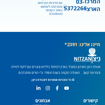
המרכז
03-
את
מדיניות הפרטיות
5372266
ומסכים/ה לשימוש
הארצי
באתר בעוגיות
(Cookies)
חייגו אלינו: 2391*
אגודת ניצן הארגון המוביל בארץ לטיפול בילדים ובוגרים עם ליקויי למידה
והפרעת קשב. האגודה הוקמה בשנת 1964 ע”י הורים ומתנדבים
© כל הזכויות שמורות לאגודת ניצן.
L
I
F
Y
i
n
a
o
n
s
c
u
k
t
e
t
קישורים
אבחונים
e
a
b
u