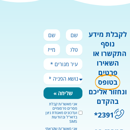
שם
שם
לקבלת מידע
פרטי
משפחה
נוסף
טלפון
מייל
התקשרו או
השאירו
עיר
מגורים
פרטים
*
נושא
בטופס
הפניה
*
ונחזור אליכם
שליחה »
בהקדם
אני מאשר/ת קבלת
marketingConsent
מסרים פרסומיים
2391*
ועדכונים מאגודת ניצן
בדוא"ל ובהודעות
SMS
אני מאשר/ת שקראתי
privacyConsent