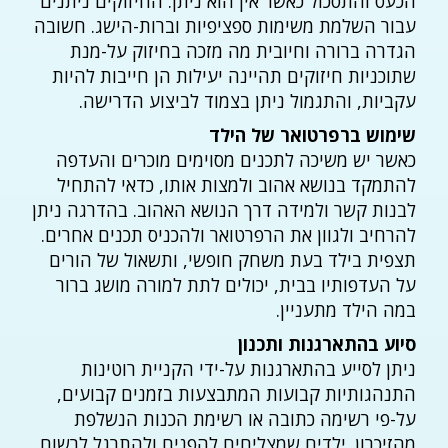
הכעס והתסכול כאשר אין הוא ניתן. החיזוקים ניתנים
עבור השלמת משימות ספציפיות וברות-הישג. חשובה
הגדרה ברורה וחיובית מה מזכה בחיזוק על-מנת
שתוכניות חיזוקים תהיינה יעילות הן חייבות להיות
עקביות, והתגמול ניתן בצמוד לביצוע הדרישה.
שימוש ברפרטואר של הילד
כאשר יש משיכה לתכנים מסוימים מוכרים והעדפה
להתמקד בנושא אהוב ולמצות אותו, כדאי להתחיל
לבנות קשר ולמידה דרך הנושא האהוב. בהדרגה ניתן
להרחיב ולגוון את הרפרטואר ולהכניס תכנים אחרים.
תצפית בילד בעת משחק חופשי, ותשאול של הורים
על העדפותיו בבית, יכולים לתת למורה מושג ברור
במה הילד מתעניין.
סיוע בהתארגנות ותכנון
ניתן לסייע בהתארגנות על-ידי הקניית רוטינות
התנהגותיות קבועות המתבצעות בזמנים קבועים,
על-פי רשימה כתובה או רשימת הכנות הנשלפת
מהזיכרון. ילדים שמצליחים להפנים ולהתרגל לרשום