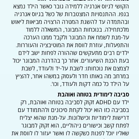
הקושי לגיוס אנרגיה ללמידה גובר כאשר הילד נמצא
בגפו. ההתנסויות המצטברות של כשל בגיוס אנרגיה
ובהתמדה עד להשגת המטרה הרצויה מביאות ליאוש
מלכתחילה. בנוכחות המבוגר, המשאלה ללמוד
על-מנת לשמח את המבוגר ולקבל ממנו הערכה
והתפעלות, עוזרת לווסת את המוטיבציה והעוררות.
ילדים רבים מתעקשים שההורה לפחות ישב לידם
בעת הכנת השיעורים. אחר כך בהדרגה המבוגר יכול
לצמצם את נוכחותו: לשבת על-יד ולעודד, לשבת
במרחב מה באותו חדר ולעסוק במשהו אחר, להציץ
על הילד כל כמה דקות ולעודד, וכו'.
סביבה לימודית בטוחה ואוהבת
ילד עם ADHD זקוק לסביבה בטוחה ואוהבת, רק
בסביבה כזו הוא יכול לקחת סיכונים ולהתמודד עם
דרישות לימודיות וכישלונות. על-מנת שהוא יצליח
לפתח קשב וכישורים ניהוליים, הוא זקוק למבוגר
שאליו יוכל לפנות כשקשה לו ואשר יעזור לו לווסת את