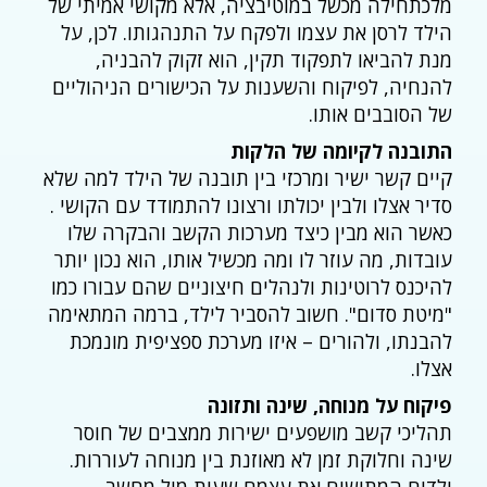
מלכתחילה מכשל במוטיבציה, אלא מקושי אמיתי של
הילד לרסן את עצמו ולפקח על התנהגותו. לכן, על
מנת להביאו לתפקוד תקין, הוא זקוק להבניה,
להנחיה, לפיקוח והשענות על הכישורים הניהוליים
של הסובבים אותו.
התובנה לקיומה של הלקות
קיים קשר ישיר ומרכזי בין תובנה של הילד למה שלא
סדיר אצלו ולבין יכולתו ורצונו להתמודד עם הקושי .
כאשר הוא מבין כיצד מערכות הקשב והבקרה שלו
עובדות, מה עוזר לו ומה מכשיל אותו, הוא נכון יותר
להיכנס לרוטינות ולנהלים חיצוניים שהם עבורו כמו
"מיטת סדום". חשוב להסביר לילד, ברמה המתאימה
להבנתו, ולהורים – איזו מערכת ספציפית מונמכת
אצלו.
פיקוח על מנוחה, שינה ותזונה
תהליכי קשב מושפעים ישירות ממצבים של חוסר
שינה וחלוקת זמן לא מאוזנת בין מנוחה לעוררות.