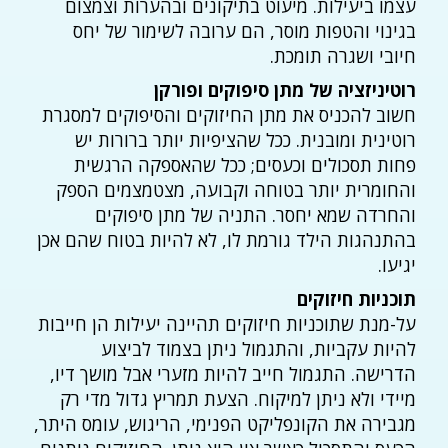
עצמו ביעילות. מיעוט בתיקונים ובהערות וצמצום
בגינוי והטפות מוסר, הם ערובה לשימור של יחס
חיובי ושגרה תומכת.
רוטיניזציה של מתן סיפוקים ופורקן
חשוב להכניס את מתן החיזוקים והסיפוקים למסגרת
רוטינית ומובנית. ככל שהציפיות יותר ברורות יש
פחות תסכולים וכעסים; ככל שהאספקה הרגשית
והחומרית יותר בטוחה וקבועה, מצטמצמים הספק
והחרדה שמא יחסר. התניה של מתן סיפוקים
בהתנהגות הילד גורמת לו, לא להיות בטוח שהם אכן
יגיעו.
תוכניות חיזוקים
על-מנת שתוכניות חיזוקים תהיינה יעילות הן חייבות
להיות עקביות, והתגמול ניתן בצמוד לביצוע
הדרישה. התגמול חייב להיות מזערי אבל מושך דיו,
מיידי ולא ניתן למיקוח. הצעת תמריץ גדול מדי רק
מגבירה את הקונפליקט הפנימי, הריגוש, עומס היתר,