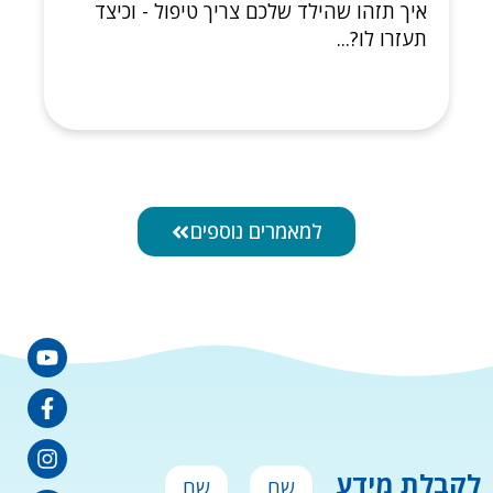
איך תזהו שהילד שלכם צריך טיפול - וכיצד
תעזרו לו?...
למאמרים נוספים
agram
book-
edin-
tube
in
f
שם
שם
לקבלת מידע