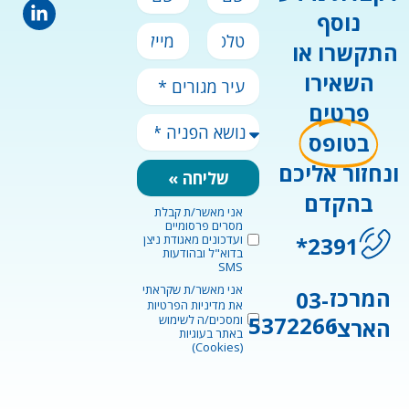
פרטי
משפחה
נוסף
טלפון
מייל
התקשרו או
השאירו
עיר
מגורים
פרטים
*
נושא
בטופס
הפניה
*
ונחזור אליכם
שליחה »
בהקדם
אני מאשר/ת קבלת
marketingConsent
מסרים פרסומיים
2391*
ועדכונים מאגודת ניצן
בדוא"ל ובהודעות
SMS
אני מאשר/ת שקראתי
privacyConsent
המרכז
03-
את
מדיניות הפרטיות
5372266
ומסכים/ה לשימוש
הארצי
באתר בעוגיות
(Cookies)