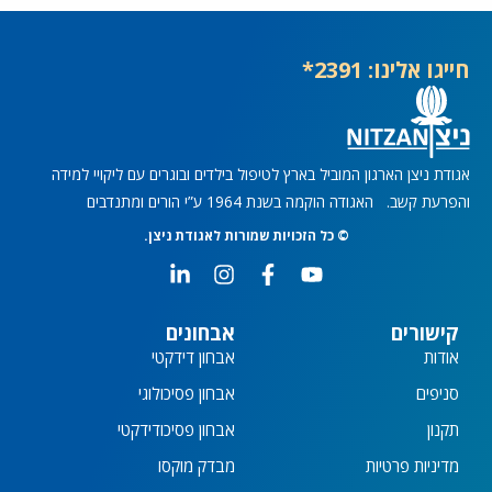
חייגו אלינו: 2391*
אגודת ניצן הארגון המוביל בארץ לטיפול בילדים ובוגרים עם ליקויי למידה
והפרעת קשב. האגודה הוקמה בשנת 1964 ע”י הורים ומתנדבים
© כל הזכויות שמורות לאגודת ניצן.
L
I
F
Y
i
n
a
o
n
s
c
u
k
t
e
t
קישורים
אבחונים
e
a
b
u
אודות
אבחון דידקטי
d
g
o
b
i
r
o
e
סניפים
אבחון פסיכולוגי
n
a
k
תקנון
אבחון פסיכודידקטי
-
m
-
i
f
מדיניות פרטיות
מבדק מוקסו
n