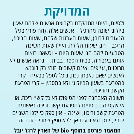
המדויקת
ולסיום, הייתי מתמקדת בקבוצת אנשים שלהם שעון
ביולוגי שונה מהרגיל – אנשים אלה, (וזה פורץ בגיל
הנעורים לרוב), שעות הערנות שלהם, שעות הריכוז,
הרעב – הנן שעות הלילה, ואילו שעות השינה
הטבעיות להם הנן שעות היום – וכשאנו רואים
אותם-בעבודה, בבית הספר, בבית, – נראה אנשים לא
מרוכזים, עייפים ואינם קשובים. זוהי רק דוגמא
לאנשים שאם נאבחן נכון, נוכל לטפל בבעיה –קרי
בהפרעה בשעון הביולוגי ולא בתסמין – קרי הפרעת
הקשב והריכוז.
חשובה האבחנה לפני הטיפול! לא כל קשיי ריכוז, או
אי שקט הם ביטויים להפרעת קשב וריכוז ראשונית.
הפרעת קשב וריכוז, ושינה – אין ספק כי ילכו השניים
יחדיו, יתכן ולא נועדו אך ללא ספק שזורים זה בזה.
המאמר פורסם במוסף bio של הארץ לרגל יובל