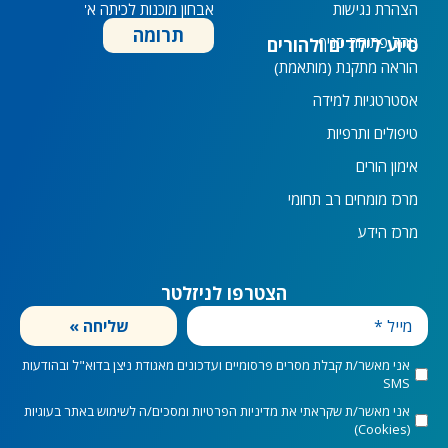
הצהרת נגישות
אבחון מוכנות לכיתה א'
תרומה
נוהל פתיחת סניף
סיוע לילדים ולהורים
הוראה מתקנת (מותאמת)
אסטרטגיות למידה
טיפולים ותרפיות
אימון הורים
מרכז מומחים רב תחומי
מרכז הידע
הצטרפו לניזלטר
מייל
שליחה »
marketingConsent
אני מאשר/ת קבלת מסרים פרסומיים ועדכונים מאגודת ניצן בדוא"ל ובהודעות
SMS
privacyConsent
אני מאשר/ת שקראתי את
מדיניות הפרטיות
ומסכים/ה לשימוש באתר בעוגיות
(Cookies)